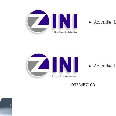
Azienda
L
Azienda
L
0522657108